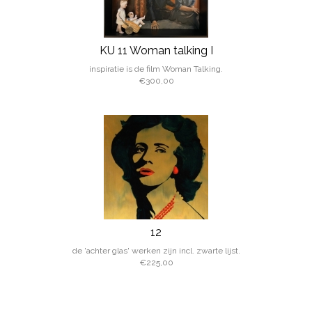
KU 11 Woman talking I
inspiratie is de film Woman Talking.
€300,00
12
de 'achter glas' werken zijn incl. zwarte lijst.
€225,00