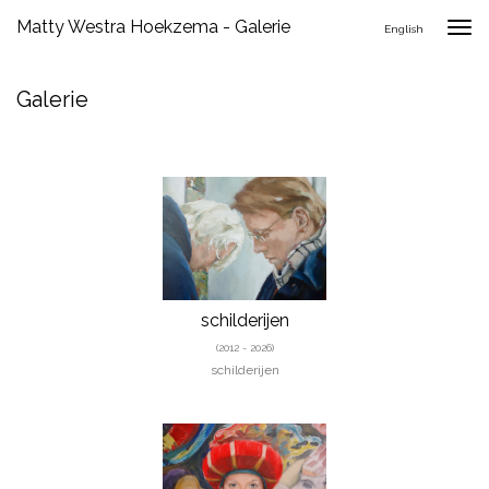
Matty Westra Hoekzema - Galerie
Togg
English
navig
Galerie
schilderijen
(2012 - 2026)
schilderijen