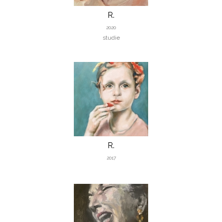
R.
2020
studie
R.
2017