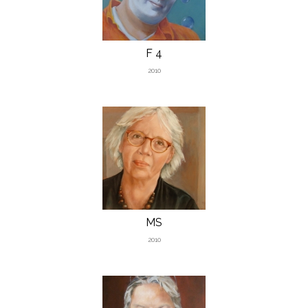
F 4
2010
MS
2010