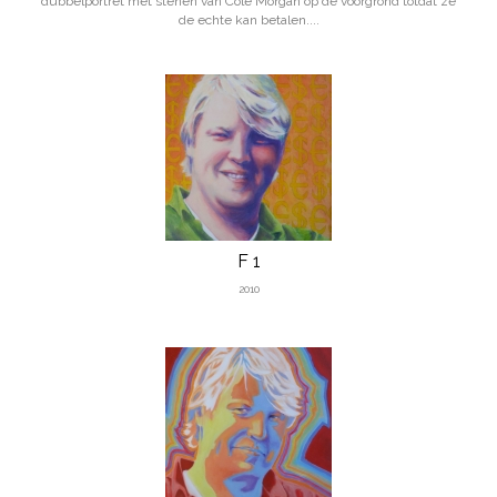
dubbelportret met stenen van Cole Morgan op de voorgrond totdat ze
de echte kan betalen....
F 1
2010