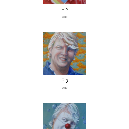
F 2
2010
F 3
2010