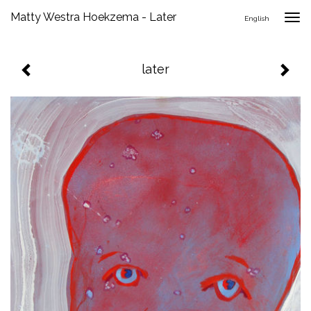
Matty Westra Hoekzema - Later
Togg
English
navig
later