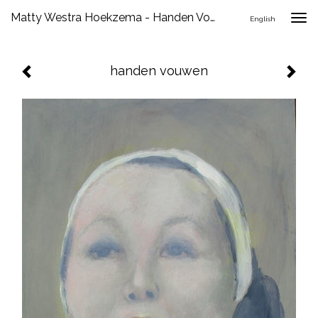
Matty Westra Hoekzema - Handen Vouwen
Togg
English
navig
handen vouwen