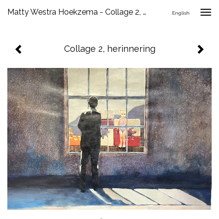
Matty Westra Hoekzema - Collage 2, Herinnering
Togg
English
navig
Collage 2, herinnering