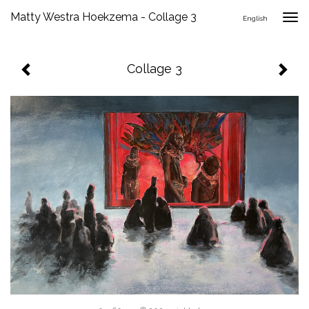
Matty Westra Hoekzema - Collage 3
Togg
English
navig
Collage 3