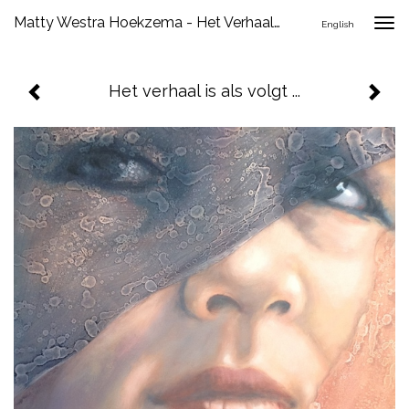
Matty Westra Hoekzema - Het Verhaal Is Als Volgt ...
Togg
English
navig
Het verhaal is als volgt ...