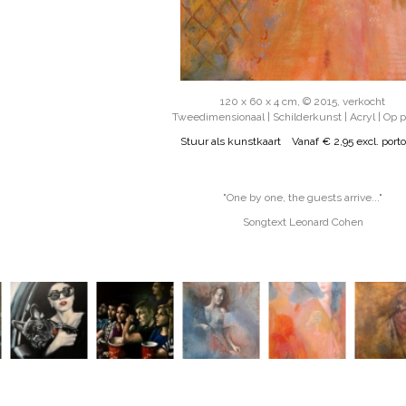
120 x 60 x 4 cm, © 2015, verkocht
Tweedimensionaal | Schilderkunst | Acryl | Op 
Stuur als kunstkaart
Vanaf € 2,95 excl. porto
"One by one, the guests arrive..."
Songtext Leonard Cohen