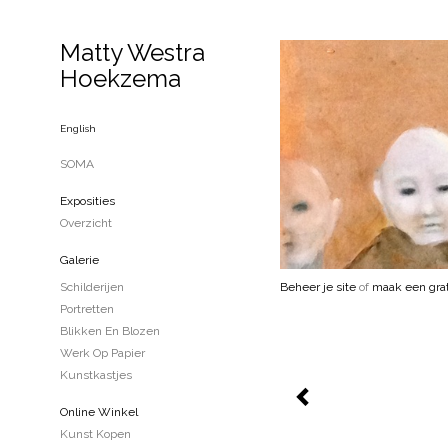
Matty Westra
Hoekzema
English
SOMA
Exposities
Overzicht
Galerie
Schilderijen
Beheer je site
of
maak een grat
Portretten
Blikken En Blozen
Werk Op Papier
Kunstkastjes
Online Winkel
Kunst Kopen