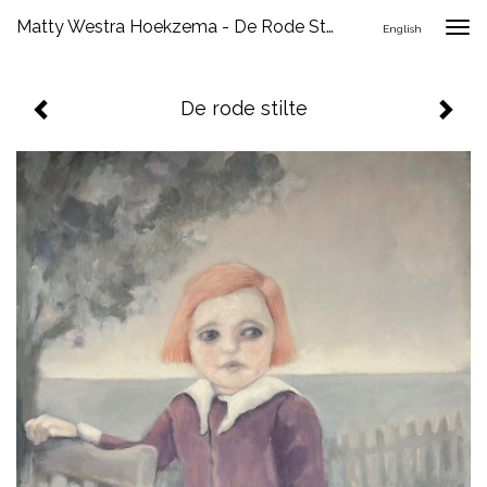
Matty Westra Hoekzema - De Rode Stilte
Togg
English
navig
De rode stilte