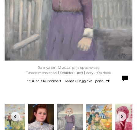
60 x 50 cm, © 2024, prijs op aanvraag
Tweedimensionaal | Schilderkunst | Acryl | Op doek
Stuur als kunstkaart
Vanaf € 2,95 excl. porto