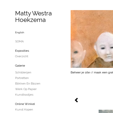
Matty Westra
Hoekzema
English
SOMA
Exposities
Overzicht
Galerie
Schilderijen
Beheer je site
of
maak een grat
Portretten
Blikken En Blozen
Werk Op Papier
Kunstkastjes
Online Winkel
Kunst Kopen