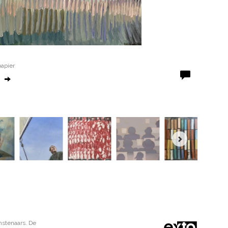
papier
nstenaars. De