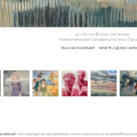
40 x 60 cm, © 2024, niet te koop
Tweedimensionaal | Schilderkunst | Acryl | Op 
Stuur als kunstkaart
Vanaf € 2,95 excl. porto
.exto.art
. Het copyright op alle getoonde werken berust bij de desbetreffende ku