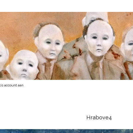
is account aan
.
Hrabove4