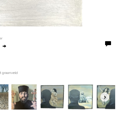
er
t graanveld