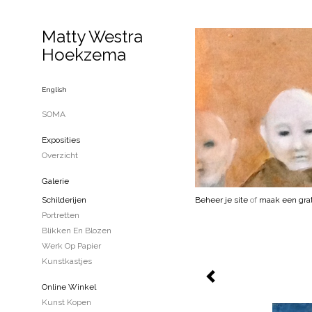
Matty Westra
Hoekzema
English
SOMA
Exposities
Overzicht
Galerie
Schilderijen
Beheer je site
of
maak een grat
Portretten
Blikken En Blozen
Werk Op Papier
Kunstkastjes
Online Winkel
Kunst Kopen