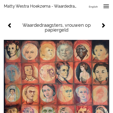
Matty Westra Hoekzema - Waardedraagsters, Vrouwen Op Papiergeld
Togg
English
navig
Waardedraagsters, vrouwen op
papiergeld