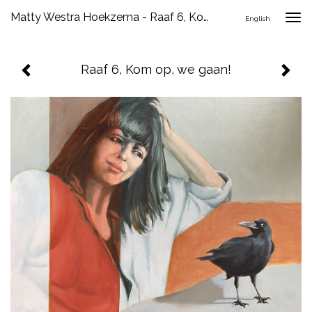
Matty Westra Hoekzema - Raaf 6, Kom Op, We Gaan!
Togg
English
navig
Raaf 6, Kom op, we gaan!