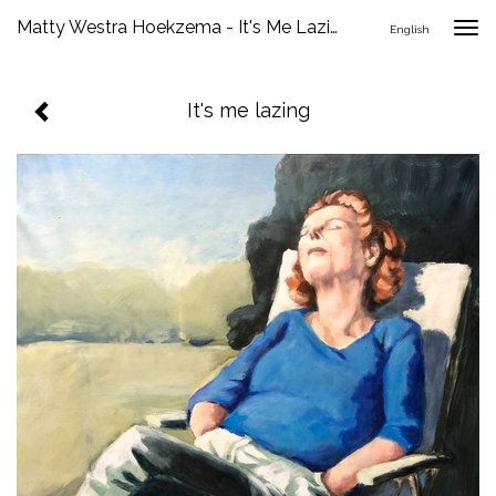
Matty Westra Hoekzema - It's Me Lazing
Togg
English
navig
It's me lazing