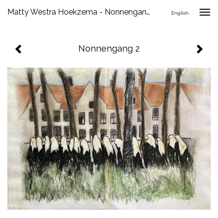
Matty Westra Hoekzema - Nonnengang 2
Togg
English
navig
Nonnengang 2