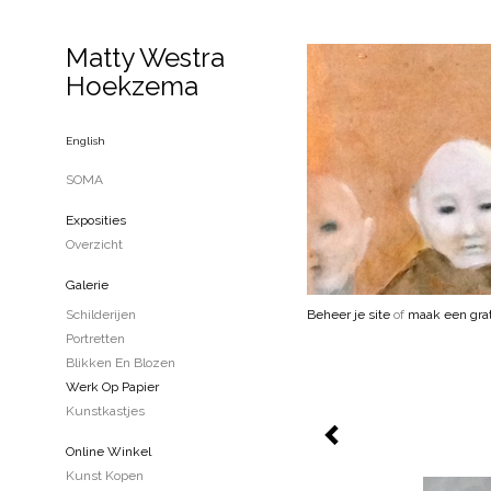
Matty Westra
Hoekzema
English
SOMA
Exposities
Overzicht
Galerie
Schilderijen
Beheer je site
of
maak een grat
Portretten
Blikken En Blozen
Werk Op Papier
Kunstkastjes
Online Winkel
Kunst Kopen