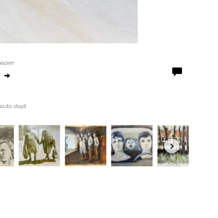
papier
auto stapt.