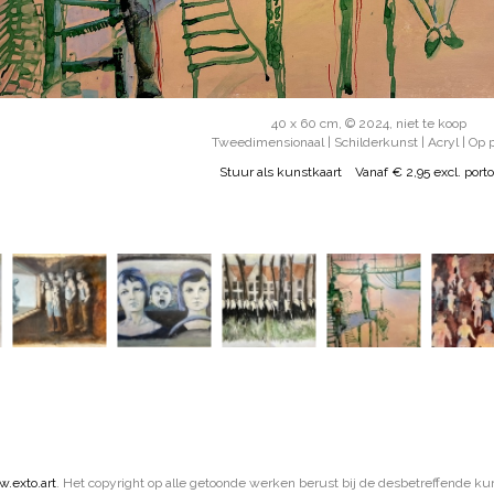
40 x 60 cm, © 2024, niet te koop
Tweedimensionaal | Schilderkunst | Acryl | Op 
Stuur als kunstkaart
Vanaf € 2,95 excl. porto
.exto.art
. Het copyright op alle getoonde werken berust bij de desbetreffende ku