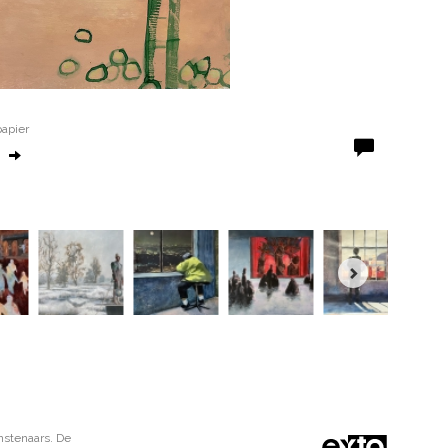
papier
nstenaars. De