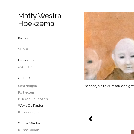
Matty Westra
Hoekzema
English
SOMA
Exposities
Overzicht
Galerie
Schilderijen
Beheer je site
of
maak een grat
Portretten
Blikken En Blozen
Werk Op Papier
Kunstkastjes
Online Winkel
Kunst Kopen