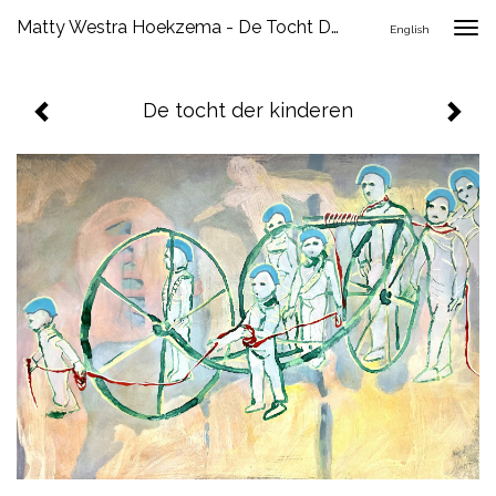
Matty Westra Hoekzema - De Tocht Der Kinderen
Togg
English
navig
De tocht der kinderen