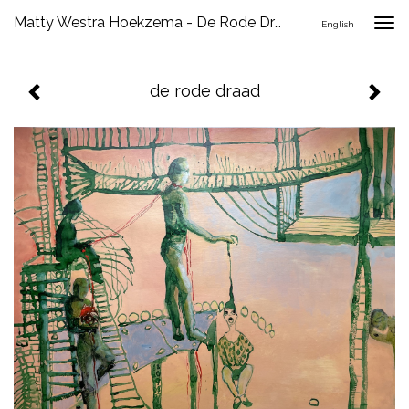
Matty Westra Hoekzema - De Rode Draad
Togg
English
navig
de rode draad